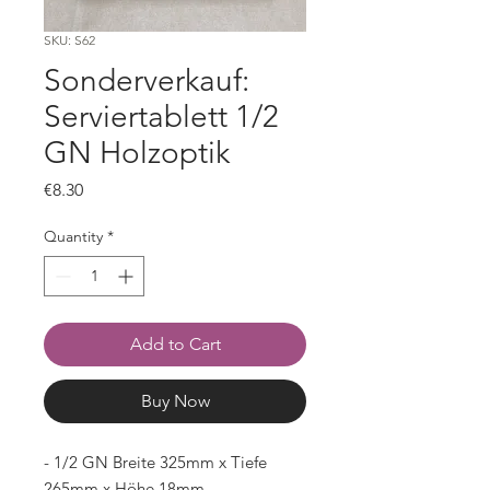
SKU: S62
Sonderverkauf:
Serviertablett 1/2
GN Holzoptik
Price
€8.30
Quantity
*
Add to Cart
Buy Now
- 1/2 GN Breite 325mm x Tiefe
265mm x Höhe 18mm