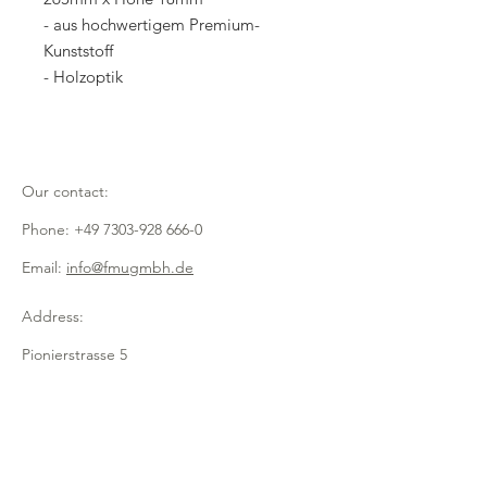
- aus hochwertigem Premium-
Kunststoff
- Holzoptik
Our contact:
Phone:
+49 7303-928 666-0
Email:
info@fmugmbh.de
Address:
Pionierstrasse 5
D - 89257 Illertissen
imprint
data protection