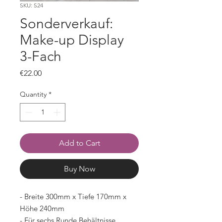
SKU: S24
Sonderverkauf:
Make-up Display
3-Fach
Price
€22.00
Quantity
*
Add to Cart
Buy Now
- Breite 300mm x Tiefe 170mm x
Höhe 240mm
- Für sechs Runde Behältnisse