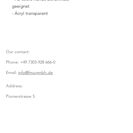
geeignet
- Acryl transparent
Our contact:
Phone:
+49 7303-928 666-0
Email:
info@fmugmbh.de
Address:
Pionierstrasse 5
D - 89257 Illertissen
imprint
data protection