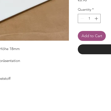
Quantity
*
Add to Cart
x Höhe 18mm
präsentation
tstoff