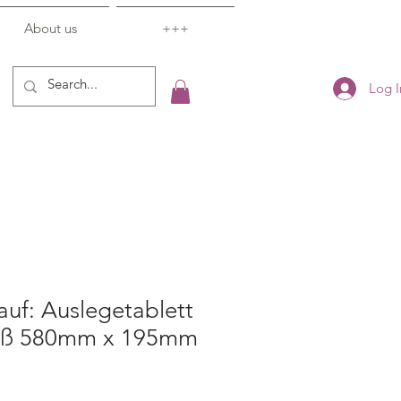
About us
+++
Log I
uf: Auslegetablett
eiß 580mm x 195mm