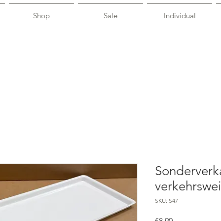
Shop
Sale
Individual
Sonderverka
verkehrsw
SKU: S47
Price
€8.90