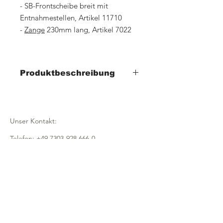
- SB-Frontscheibe breit mit
Entnahmestellen, Artikel 11710
-
Zange
230mm lang, Artikel 7022
Produktbeschreibung
- Breite 680mm x Tiefe 465mm x Höhe
1665mm
- stabile und leichte Konstruktion
Unser Kontakt:
- aus 30x30mm eloxierten Alu-Profilen
- standardmäßig schwarze
Telefon:
+49 7303-928 666-0
Eckverbinder
- fahrbar mit 4 Rädern und zwei
Email:
info@fmugmbh.de
Feststellbremsen
- Grundausstattung mit 4 schräg
Adresse:
gestellten
Pionierstraße 5
Ablagegittern aus glanzverzinktem
Stabstahl
D - 89257 Illertissen
für Körbe und Tabletts