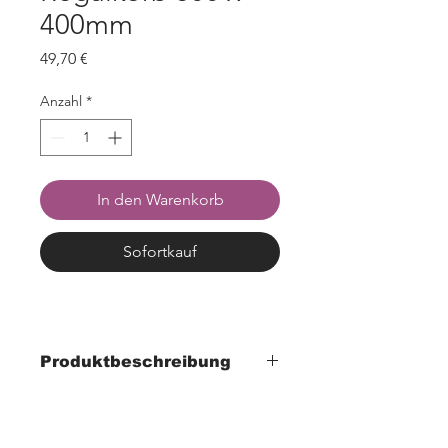
400mm
Preis
49,70 €
Anzahl
*
In den Warenkorb
Sofortkauf
Produktbeschreibung
- Breite 600mm x Tiefe 400mm x Höhe
110mm
- aus natürlicher, geschälter Weide