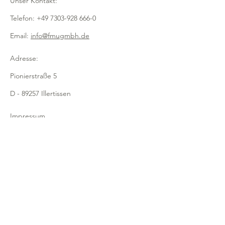
Unser Kontakt:
- mit stabilem Fuß
- leichte Reinigung
Telefon:
+49 7303-928 666-0
- für eine saubere und hygienische
Abtrennung
Email:
info@fmugmbh.de
verschiedener Produkte im
Thekenbereich
Adresse:
- kein Verrutschen der Waren
Pionierstraße 5
- sorgt für Übersichtlichkeit und
Ordnung
D - 89257 Illertissen
Impressum
Datenschutz
Cookies
Recycling
Newsletter