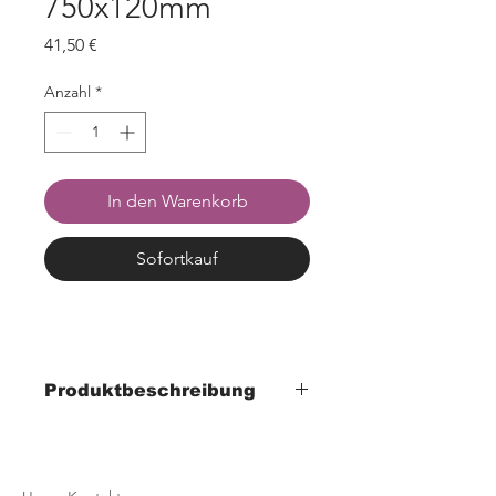
750x120mm
Preis
41,50 €
Anzahl
*
In den Warenkorb
Sofortkauf
Produktbeschreibung
- Breite 60mm x Tiefe 750mm x Höhe
120mm
- Material Acryl transparent 5mm