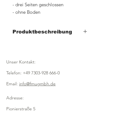
- drei Seiten geschlossen
- ohne Boden
Produktbeschreibung
Artikelnr: 9601004
Breite 450mm x Tiefe 210mm x Höhe
210mm
Unser Kontakt:
Artikelnr: 9601005
Telefon:
+49 7303-928 666-0
Breite 640mm x Tiefe 210mm x Höhe
210mm
Email:
info@fmugmbh.de
Artikelnr: 9601006
Adresse:
Breite 800mm x Tiefe 210mm x Höhe
Pionierstraße 5
210mm
D - 89257 Illertissen
Impressum