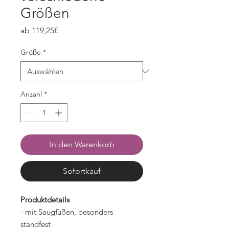
Größen
Sale-
ab
119,25€
Preis
Größe
*
Anzahl
*
In den Warenkorb
Sofortkauf
Produktdetails
- mit Saugfüßen, besonders
standfest