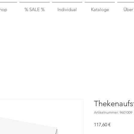
hop
% SALE %
Individual
Kataloge
Über
Thekenaufst
Artikelnummer: 9601009
Preis
117,60 €