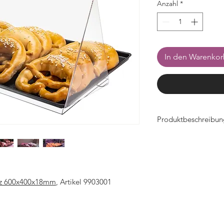
Anzahl
*
In den Warenko
Produktbeschreibun
- Breite 600mm x Ti
- sehr bruchsicher, s
- mit Vorrichtung zu
- geschlossene Seite
rz 600x400x18mm
, Artikel 9903001