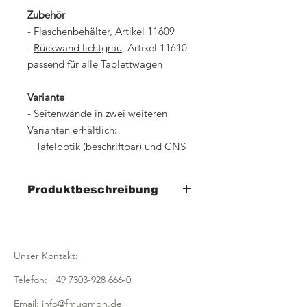
Zubehör
-
Flaschenbehälter
, Artikel 11609
-
Rückwand lichtgrau
, Artikel 11610
passend für alle Tablettwagen
Variante
- Seitenwände in zwei weiteren
Varianten erhältlich:
Tafeloptik (beschriftbar) und CNS
Produktbeschreibung
- mit 4 Tablettablagen
- Breite 390mm x Tiefe 565mm x Höhe
900mm
Unser Kontakt:
- Seitenwände in lichtgrau
- leichter Aluprofilrahmen, EV1
Telefon:
+49 7303-928 666-0
eloxiert
- für 4
Tabletts 530x325mm
Email:
info@fmugmbh.de