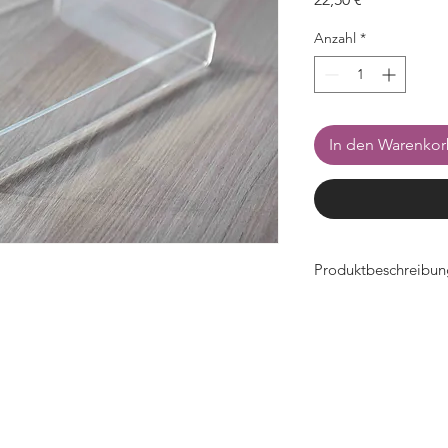
Anzahl
*
In den Warenko
Produktbeschreibun
- Breite 215mm x Ti
- Acryl transparent 
- schlagzäh
- Kanten poliert
- Ecken offen