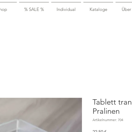
hop
% SALE %
Individual
Kataloge
Über
Tablett tra
Pralinen
Artikelnummer: 704
Preis
22,50 €