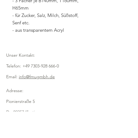
- 3 Fächer je B140mm, T160mm,
H65mm
- für Zucker, Salz, Milch, Süßstoff,
Senf etc.
- aus transparentem Acryl
Unser Kontakt:
Telefon:
+49 7303-928 666-0
Email:
info@fmugmbh.de
Adresse:
Pionierstraße 5
D - 89257 Illertissen
Impressum
Datenschutz