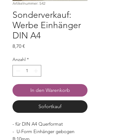
Artikelnummer: S42
Sonderverkauf:
Werbe Einhänger
DIN A4
Preis
8,70 €
Anzahl
*
In den Warenkorb
Sofortkauf
- für DIN A4 Querformat
- U-Form Einhänger gebogen
B:10mm