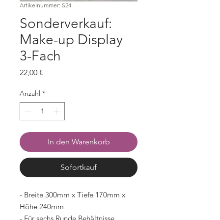
Artikelnummer: S24
Sonderverkauf:
Make-up Display
3-Fach
Preis
22,00 €
Anzahl
*
In den Warenkorb
Sofortkauf
- Breite 300mm x Tiefe 170mm x
Höhe 240mm
- Für sechs Runde Behältnisse