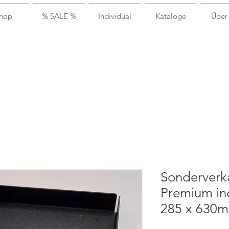
hop
% SALE %
Individual
Kataloge
Über
Sonderverka
Premium ind
285 x 630