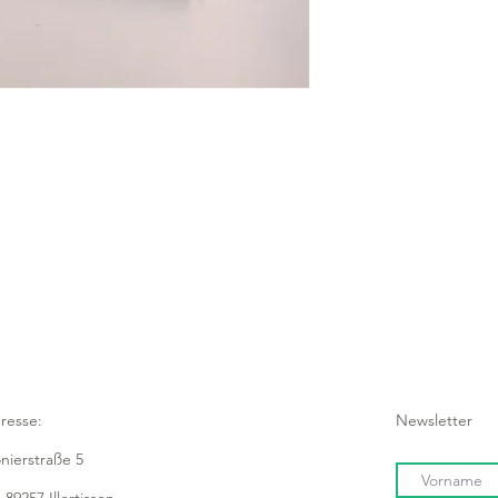
- unempfindlich gege
- flexibler Einsatz
- spülmaschinenfest
- formstabil
- aus hochwertigem 
- edles Mattschwarz
- lebensmittelecht
- robust und besonde
resse:
Newsletter
onierstraße 5