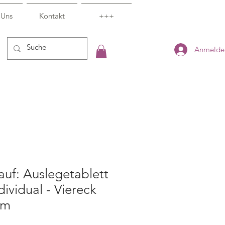
 Uns
Kontakt
+++
Anmelde
uf: Auslegetablett
ividual - Viereck
mm