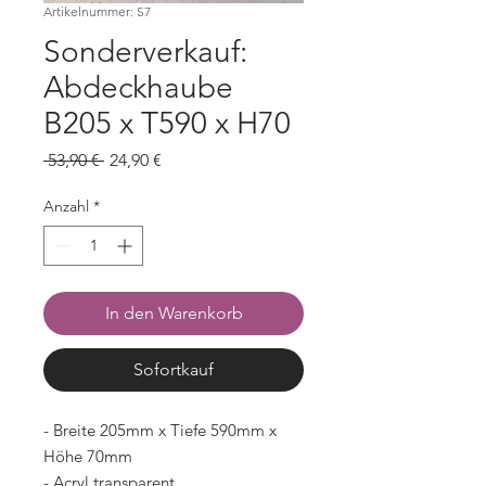
Artikelnummer: S7
Sonderverkauf:
Abdeckhaube
B205 x T590 x H70
Standardpreis
Sale-
 53,90 € 
24,90 €
Preis
Anzahl
*
In den Warenkorb
Sofortkauf
- Breite 205mm x Tiefe 590mm x
Höhe 70mm
- Acryl transparent