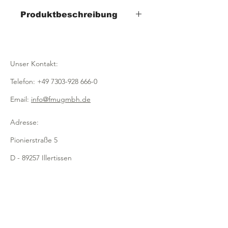
Produktbeschreibung
- Thekenaufsteller für E-Zigaretten
- aus transparentem Acryl
- passend für z.B. "Elfbar", "Vuse Go /
Unser Kontakt:
800"
- 9-11 Sorten
Telefon:
+49 7303-928 666-0
- Breite 380mm x Tiefe 320mm x Höhe
420mm
Email:
info@fmugmbh.de
- stapelbar, Fassungsvermögen ca. 30
je Sorte
Adresse:
- schützt vor Fremdzugriff
Pionierstraße 5
- übersichtliche Präsentation von
Marken und
D - 89257 Illertissen
Geschmackssorten
- sorgt für mehr Ordnung
Impressum
- einfaches Nachfüllen
- Ausführung z.B. 7 "Elfbar" + 2 "Vuse
Datenschutz
Go / 800"
oder 11 "Elfbar"
Cookies
- auf Wunsch auch andere