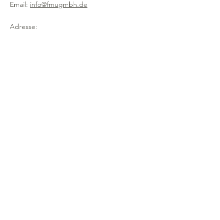
200mm
Email:
info@fmugmbh.de
Adresse:
Pionierstraße 5
D - 89257 Illertissen
Impressum
Datenschutz
Cookies
Recycling
Newsletter
In Newsletter eintragen