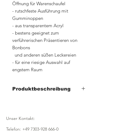
Öffnung für Warenschaufel
- rutschfeste Ausführung mit
Gumminoppen
- aus transparentem Acryl
- bestens geeignet zum
verführerischen Präsentieren von
Bonbons
und anderen süßen Leckereien
- für eine riesige Auswahl auf
engstem Raum
Produktbeschreibung
Artikelnr: 9408012
Breite 180mm x Tiefe 240mm x Höhe
180mm
Unser Kontakt:
Artikelnr: 9408013
Telefon:
+49 7303-928 666-0
Breite 200mm x Tiefe 400mm x Höhe