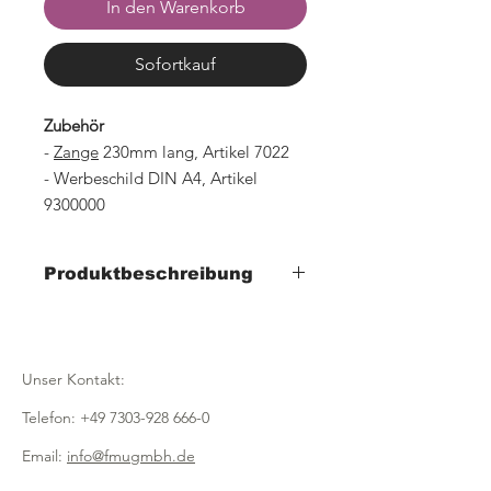
In den Warenkorb
Sofortkauf
Zubehör
-
Zange
230mm lang, Artikel 7022
- Werbeschild DIN A4, Artikel
9300000
Produktbeschreibung
- Breite 220mm x Tiefe 435mm x Höhe
725mm
- 3-fach, inklusive 3 ovalen
Unser Kontakt:
Weidenkörben,
Größe 350mm
Telefon:
+49 7303-928 666-0
- Gestell aus Metall, Farbe RAL 9006
silber
Email:
info@fmugmbh.de
- optional mit Werbeschild DIN A4