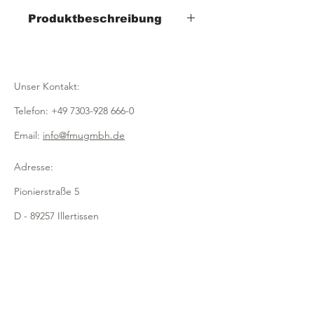
Produktbeschreibung
- Breite 500mm x Tiefe 400/340mm
- Höhe 640mm
- aus natürlicher, geschälter Weide
Unser Kontakt:
Telefon:
+49 7303-928 666-0
Email:
info@fmugmbh.de
Adresse:
Pionierstraße 5
D - 89257 Illertissen
Impressum
Datenschutz
Cookies