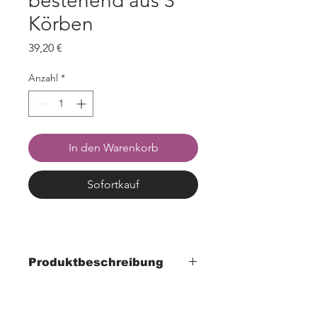
bestehend aus 3
Körben
Preis
39,20 €
Anzahl
*
In den Warenkorb
Sofortkauf
Produktbeschreibung
- Korb-Set bestehend aus 3 Körben
oval: