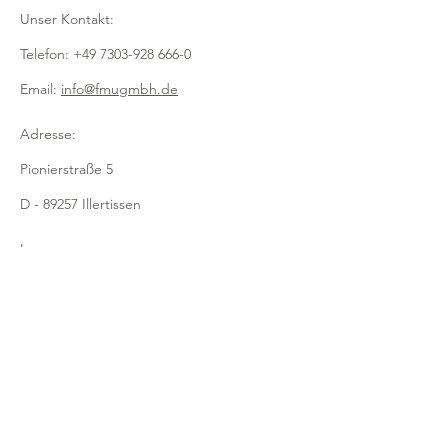
- klein 240 x 170 x 115mm
Unser Kontakt:
- mittel 300 x 215 x 115mm
- groß 350 x 255 x 130mm
Telefon:
+49 7303-928 666-0
- aus natürlicher, geschälter Weide
Email:
info@fmugmbh.de
Adresse:
Pionierstraße 5
D - 89257 Illertissen
Impressum
Datenschutz
Cookies
Recycling
Newsletter