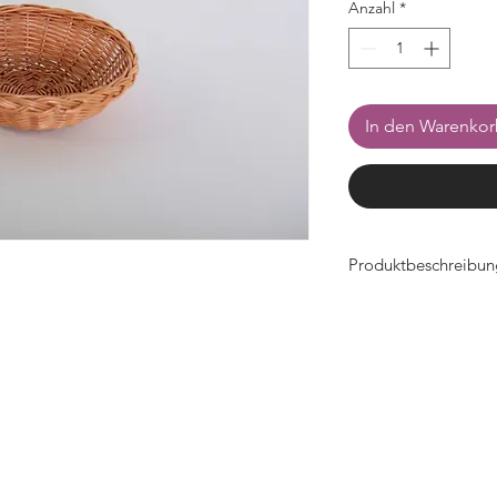
Anzahl
*
In den Warenko
Produktbeschreibun
- Durchmesser 205
- aus natürlicher, ge