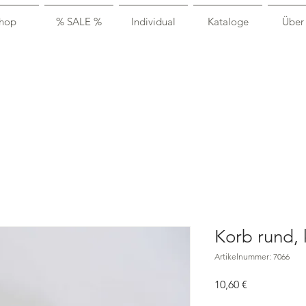
hop
% SALE %
Individual
Kataloge
Über
Korb rund, 
Artikelnummer: 7066
Preis
10,60 €