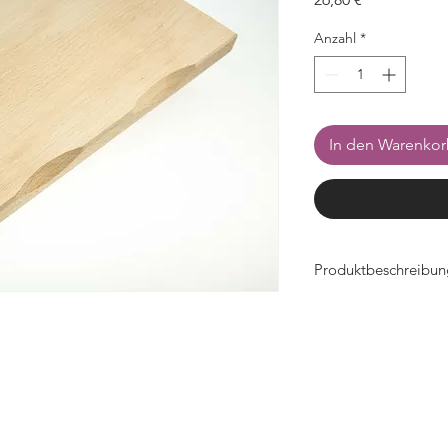
Anzahl
*
In den Warenko
Produktbeschreibun
- Breite 290mm x Ti
- aus massivem Buch
- strapazierfähig
- Buchenholz = antiba
- ideal geeignet in 
Lebensmitteln