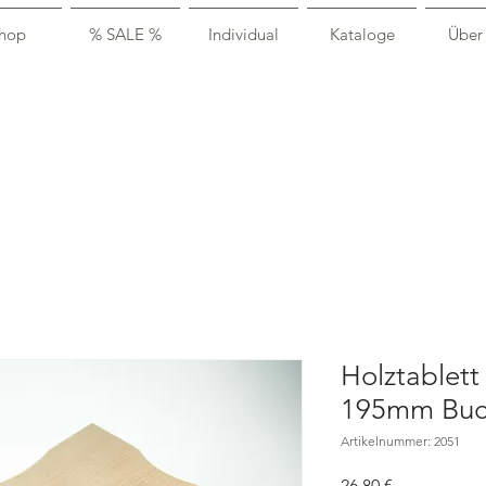
hop
% SALE %
Individual
Kataloge
Über
Holztablett 
195mm Buc
Artikelnummer: 2051
Preis
26,80 €