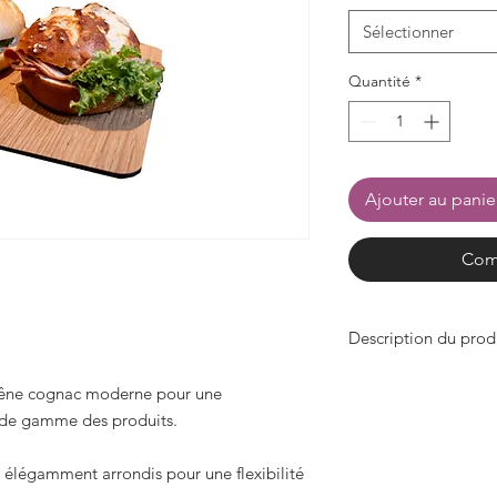
Sélectionner
Quantité
*
Ajouter au panie
Com
Description du prod
Référence : 9903115
hêne cognac moderne pour une
Largeur 400 mm x P
t de gamme des produits.
Référence : 9903116
Largeur 600 mm x P
 élégamment arrondis pour une flexibilité