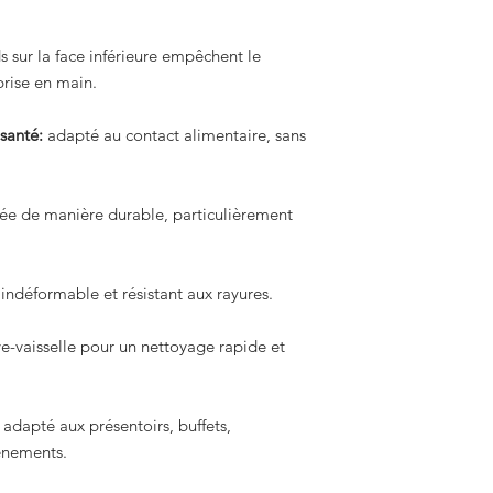
Référence : 9903117
Largeur 300 mm x pr
s sur la face inférieure empêchent le
 prise en main.
Référence : 9903118
Largeur 200 mm x pr
santé:
adapté au contact alimentaire, sans
* Pour des formats sp
personnalisées, veui
ée de manière durable, particulièrement
indéformable et résistant aux rayures.
e-vaisselle pour un nettoyage rapide et
adapté aux présentoirs, buffets,
vénements.