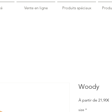
té
Vente en ligne
Produits spéciaux
Produi
Woody
P
À partir de
21,90€
p
size
*