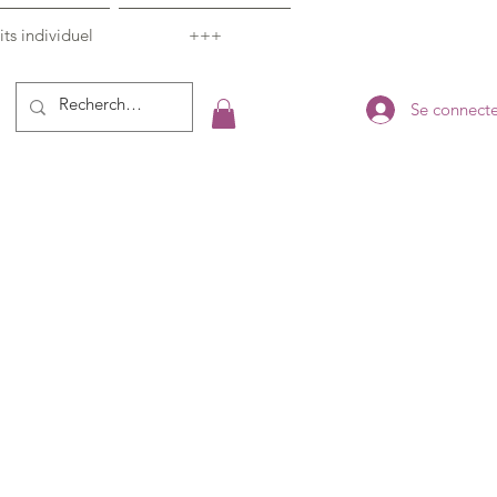
ts individuel
+++
Se connecte
rix
romotionnel