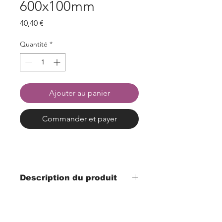
600x100mm
Prix
40,40 €
Quantité
*
Ajouter au panier
Commander et payer
Description du produit
- Largeur 68mm x profondeur 600mm
x hauteur 100mm
- Matériel acrylique transparent 5mm