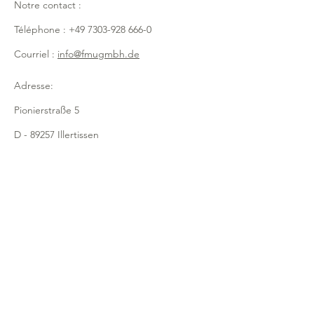
Notre contact :
- avec un pied stable
- nettoyage facile
Téléphone :
+49 7303-928 666-0
- pour une séparation propre et
hygiénique divers produits dans la
Courriel :
info@fmugmbh.de
zone de comptoir
- pas de glissade de la marchandise
Adresse:
- assure la clarté et l'ordre
Pionierstraße 5
D - 89257 Illertissen
Mentions légales
Politique de confidentialité
Cookies
Newsletter