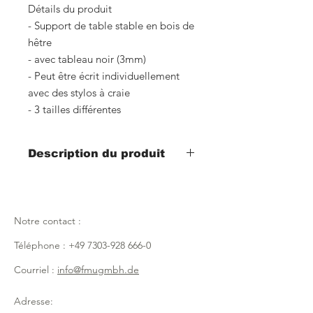
Détails du produit
- Support de table stable en bois de
hêtre
- avec tableau noir (3mm)
- Peut être écrit individuellement
avec des stylos à craie
- 3 tailles différentes
Description du produit
Numéro d'article : 716
Largeur 138 mm x hauteur 69 mm
Notre contact :
Numéro d'article : 717
Largeur 138 mm x hauteur 105 mm
Téléphone :
+49 7303-928 666-0
Numéro d'article : 718
Courriel :
info@fmugmbh.de
Largeur 138 mm x hauteur 190 mm
Adresse: