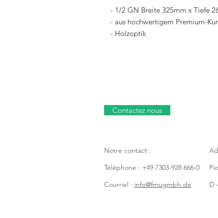
- 1/2 GN Breite 325mm x Tiefe
- aus hochwertigem Premium-Kuns
- Holzoptik
Contactez nous
Notre contact :
Ad
Téléphone : +49 7303-928 666-0
Pi
Courriel :
info@fmugmbh.de
D -