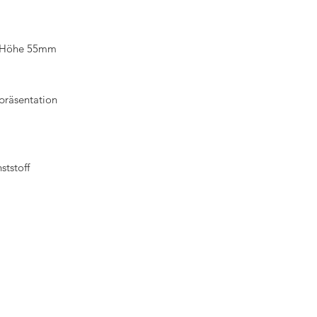
x Höhe 55mm
präsentation
tstoff