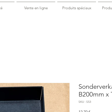
té
Vente en ligne
Produits spéciaux
Produi
Sonderverk
B200mm x
SKU : S53
Prix
12,70 €