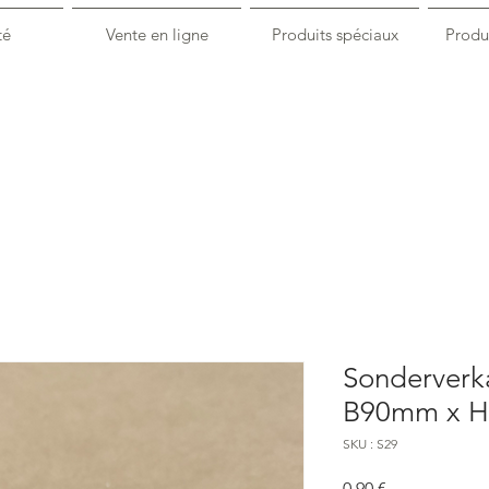
té
Vente en ligne
Produits spéciaux
Produi
Sonderverka
B90mm x 
SKU : S29
Prix
0,90 €