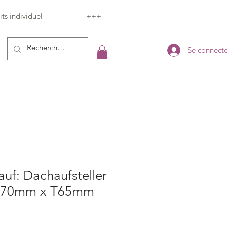
ts individuel
+++
Se connecte
uf: Dachaufsteller
H70mm x T65mm