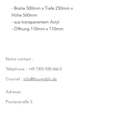
- Breite 500mm x Tiefe 250mm x
Höhe 560mm
- aus transparentem Acryl
- Öffnung 110mm x 110mm
Notre contact :
Téléphone :
+49 7303-928 666-0
Courriel :
info@fmugmbh.de
Adresse:
Pionierstraße 5
D - 89257 Illertissen
Mentions légales