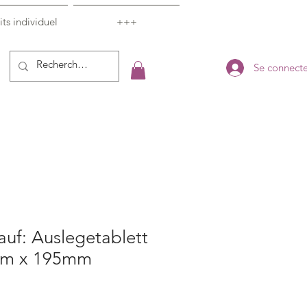
ts individuel
+++
Se connecte
uf: Auslegetablett
mm x 195mm