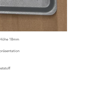
x Höhe 18mm
präsentation
tstoff