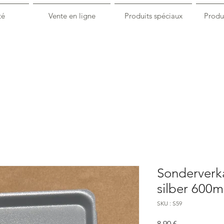
té
Vente en ligne
Produits spéciaux
Produi
Sonderverka
silber 600
SKU : S59
Prix
8,90 €