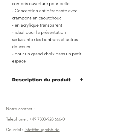
compris ouverture pour pelle
- Conception antidérapante avec
crampons en caoutchouc
- en acrylique transparent
- idéal pour la présentation
séduisante des bonbons et autres
douceurs
- pour un grand choix dans un petit
espace
Description du produit
Numéro d'article : 9408012
Largeur 180 mm x profondeur 240
mm x hauteur 180 mm
Notre contact :
Numéro d'article : 9408013
Téléphone :
+49 7303-928 666-0
Largeur 200 mm x profondeur 400
mm x hauteur 200 mm
Courriel :
info@fmugmbh.de