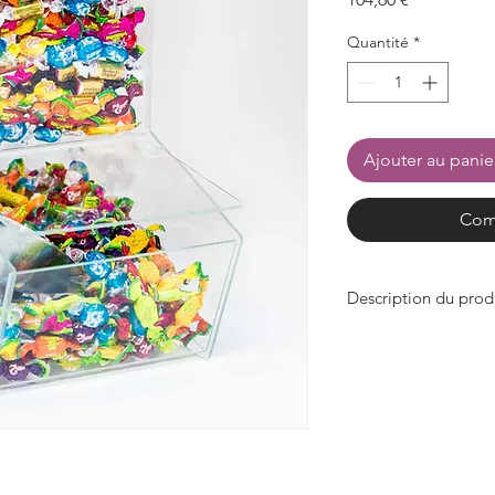
Quantité
*
Ajouter au panie
Com
Description du prod
- Largeur 220mm x p
355mm
- avec rabat de retra
- donc la chute à bon
- Conception antidé
caoutchouc
- en acrylique transp