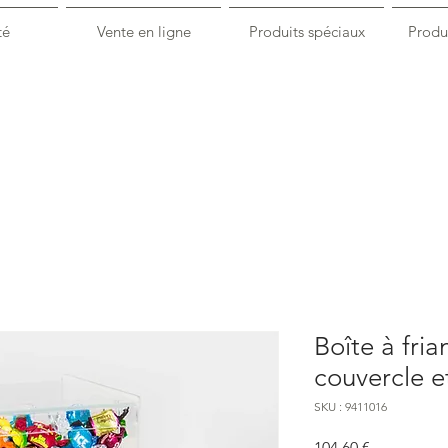
té
Vente en ligne
Produits spéciaux
Produi
Boîte à fri
couvercle e
SKU : 9411016
Prix
104,60 €