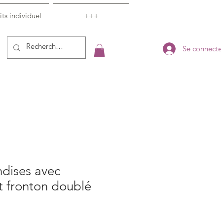
ts individuel
+++
Se connecte
andises avec
t fronton doublé