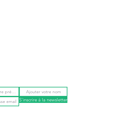
 présenter des bonbons et des
x dans un petit espace
S'inscrire à la newsletter