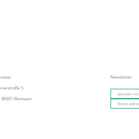
- idéal pour séduire
friandises
- pour un grand choi
resse:
Newsletter
onierstraße 5
 89257 Illertissen