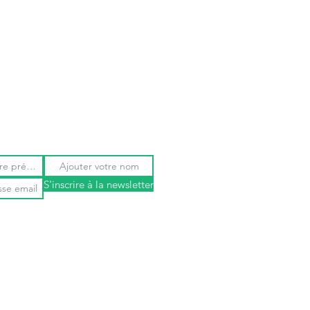
tation :
uteur de remplissage 60 mm
 4 boutons
ion entrée et espace extérieur
S'inscrire à la newsletter