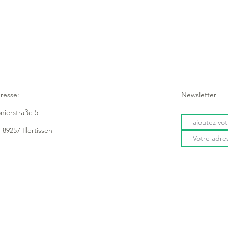
2 conteneurs d'alimen
Diamètre 185 mm, ha
lave-vaisselle
antidérapant grâce à
très stable
en plastique robuste
imperméabiliser
2 trous pour la fixat
resse:
Newsletter
onierstraße 5
 89257 Illertissen