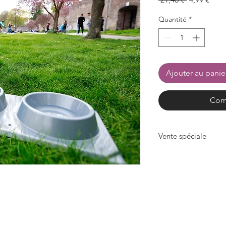
original
prom
Quantité
*
Ajouter au panie
Com
Vente spéciale
Barre d'alimentation 
Largeur 295 mm x pr
Prix net 4,99 € / pièc
Livraison gratuite + 
Seulement jusqu'à é