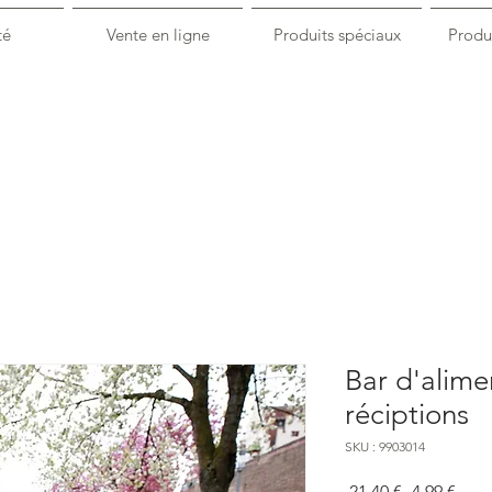
té
Vente en ligne
Produits spéciaux
Produi
Bar d'alime
réciptions
SKU : 9903014
Prix
Prix
 21,40 € 
4,99 €