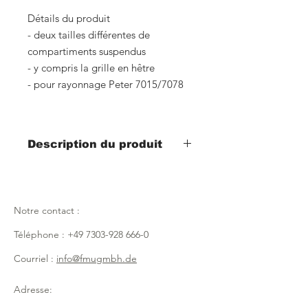
Détails du produit
- deux tailles différentes de
compartiments suspendus
- y compris la grille en hêtre
- pour rayonnage Peter 7015/7078
Description du produit
Référence : 7031, argent
largeur 600mm x profondeur 400mm
x hauteur 30mm
Notre contact :
Référence : 7069, argent
Téléphone :
+49 7303-928 666-0
largeur 600mm x profondeur 150mm
x hauteur 30mm
Courriel :
info@fmugmbh.de
Référence : 7105, noir
Adresse:
largeur 600mm x profondeur 400mm