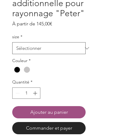
additionnelle pour
rayonnage "Peter"
Prix
À partir de
145,00€
promotionnel
size
*
Couleur
*
Quantité
*
Ajouter au panier
Commander et payer