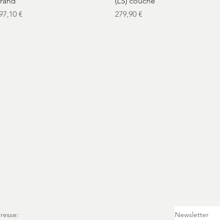
rand
(LS) couché
rix
Prix
97,10 €
279,90 €
resse:
Newsletter