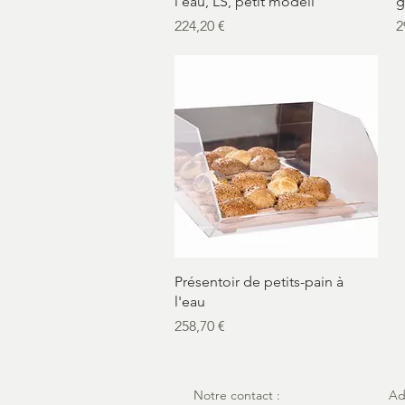
l'eau, LS, petit modell
g
Prix
P
224,20 €
2
Aperçu rapide
Présentoir de petits-pain à
l'eau
Prix
258,70 €
Notre contact :
Ad