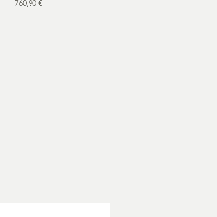
Prix
760,90 €