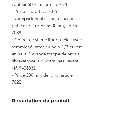
hauteur 600mm, article 7021
- Porte-sac, article 7079
- Compartiment suspendu avec
grille en hêtre 300x400mm, article
7088
- Coffret acrylique libre-service avec
sommier à lattes en bois, 1/3 ouvert
en haut, 1 grande trappe de retrait
libre-service, s'ouvrant vers l'avant,
réf. 9406032
- Pince 230 mm de long, article
7022
Description du produit
- Largeur 430mm x profondeur
580mm x hauteur 1900mm
- construction stable et légère
Notre contact :
- exécution de très haute qualité