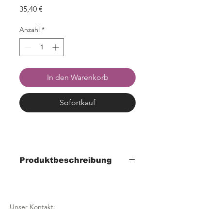
Preis
35,40 €
Anzahl
*
In den Warenkorb
Sofortkauf
Produktbeschreibung
- Breite 225mm x Tiefe 185mm x Höhe
55mm
- aus transparentem Acryl
Unser Kontakt:
- aufsteckbar auf Thekenscheibe 8-