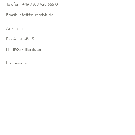
10mm
Telefon:
+49 7303-928 666-0
- für ein einfaches Entnehmen der
Papiere
Email:
info@fmugmbh.de
- sehr stabil, schlagzähes Material
Adresse:
Pionierstraße 5
D - 89257 Illertissen
Impressum
Datenschutz
Cookies
Recycling
Newsletter