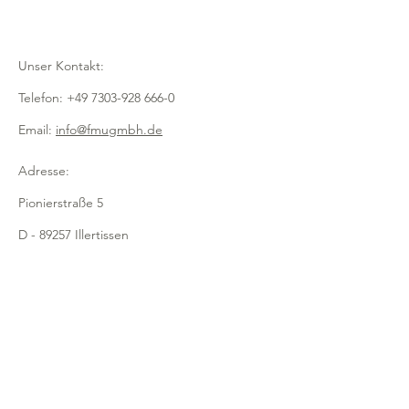
Artikelnr: 7067, gelb-orange
Artikelnr: 7068, gelb-grün
Unser Kontakt:
Telefon:
+49 7303-928 666-0
Email:
info@fmugmbh.de
Adresse:
Pionierstraße 5
D - 89257 Illertissen
Impressum
Datenschutz
Cookies
Recycling