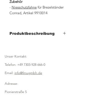
Zubehör
-
Niesschutzfahne
für Brezelständer
Conrad, Artikel 9910014
Produktbeschreibung
- Breite 320mm x Tiefe 200mm x Höhe
400mm
- mit vier Haltestangen für Brezeln,
Unser Kontakt:
Landjäger etc.
- einschließlich Niesschutz
Telefon:
+49 7303-928 666-0
- umlaufender Rand zum Auffangen
von Hagelsalz
Email:
info@fmugmbh.de
- besonders standfeste Ausführung
mit
Adresse:
Gumminoppen
Pionierstraße 5
- aus transparentem Acryl
D - 89257 Illertissen