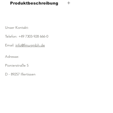
Produktbeschreibung
- Breite 110mm
- Höhe Mitte 110mm, Abkantung
20mm
Unser Kontakt:
- Höhe Seiten 90mm
- aus transparentem Acryl
Telefon:
+49 7303-928 666-0
Email:
info@fmugmbh.de
Adresse:
Pionierstraße 5
D - 89257 Illertissen
Impressum
Datenschutz
Cookies
Recycling