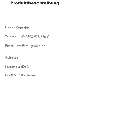
Produktbeschreibung
- Breite 300mm x Tiefe 600mm x Höhe
25mm
- Ecken offen
Unser Kontakt:
- genarbte Oberfläche
- herausragende Optik durch
Telefon:
+49 7303-928 666-0
strukturierte
Oberfläche
Email:
info@fmugmbh.de
- perfekte und hygienische
Warenpräsentation
Adresse:
ohne Fingerabdrücke
Pionierstraße 5
- unempfindlich gegen Kratzer
- flexibler Einsatz
D - 89257 Illertissen
- spülmaschinenfest
- formstabil
Impressum
- aus hochwertigem Premium-
Kunststoff
Datenschutz
- edles Mattschwarz
- lebensmittelecht
Cookies
- robust und besonders langlebig
Recycling