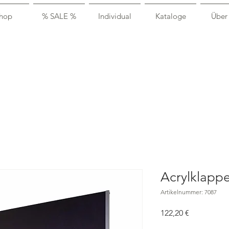
hop
% SALE %
Individual
Kataloge
Über
Acrylklappe
Artikelnummer: 7087
Preis
122,20 €