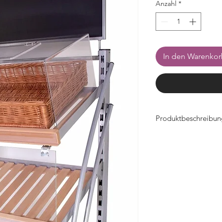
Anzahl
*
In den Warenko
Produktbeschreibun
- Breite 655 mm x 
- Acryl Material 5mm
- als Niesschutz
- schlagzäh
- mit Metallscharnier 
- Befestigung steck
- passend zu
Regal P