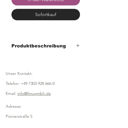
Sofortkauf
Produktbeschreibung
- Durchmesser 300mm
- Höhe 600mm
- aus natürlicher, geschälter Weide
Unser Kontakt:
Telefon:
+49 7303-928 666-0
Email:
info@fmugmbh.de
Adresse:
Pionierstraße 5
D - 89257 Illertissen